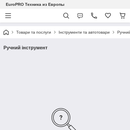
EuroPRO Техника из Европы
Товари та послуги
Інструменти та автотовари
Ручний
Ручний інструмент