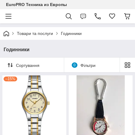
EuroPRO Техника из Европы
Товари та послуги
Годинники
Годинники
Сортування
0
Фільтри
–15%