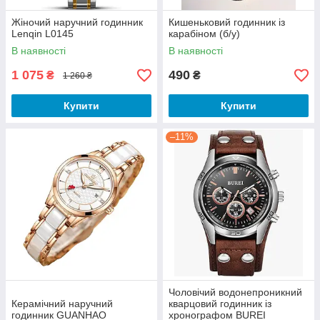
Жіночий наручний годинник
Кишеньковий годинник із
Lenqin L0145
карабіном (б/у)
В наявності
В наявності
1 075
490
₴
₴
1 260 ₴
Купити
Купити
–11%
Чоловічий водонепроникний
Керамічний наручний
кварцовий годинник із
годинник GUANHAO
хронографом BUREI