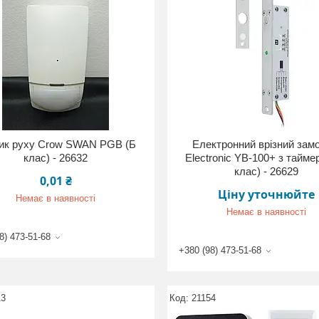
ик руху Crow SWAN PGB (Б
Електронний врізний замо
клас) - 26632
Electronic YB-100+ з тайме
клас) - 26629
0,01 ₴
Ціну уточнюйте
Немає в наявності
Немає в наявності
8) 473-51-68
+380 (98) 473-51-68
13
21154