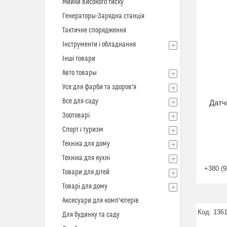
Мийки високого тиску
Генераторы-Зарядна станція
Тактичне спорядження
Інструменти і обладнання
Інші товари
Авто товары
Усе для фарби та здоров'я
Все для саду
Датч
Зоотоварі
Спорт і туризм
Техніка для дому
Техніка для кухні
+380 (9
Товари для дітей
Товарі для дому
Аксесуари для комп'ютерів
136
Для будинку та саду