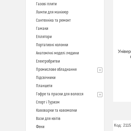
Газові плити
Лампи для манікюр
Сантехніка та ремонт
Гамаки
Епілятори
Портативні колонки
Універ
Анатомічні моделі людини
Електробритви
Промислове обладнання
Підсвічники
Планшети
Гофре та праски для волосся
Спорт і Туризм
Кавоварки та кавомолки
Вази для квітів
211
Фени