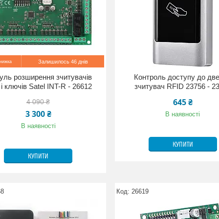
Залишилось 46 днів
ль розширення зчитувачів
Контроль доступу до дв
 і ключів Satel INT-R - 26612
зчитувач RFID 23756 - 2
645 ₴
4 090 ₴
3 300 ₴
В наявності
В наявності
КУПИТИ
КУПИТИ
68
26619