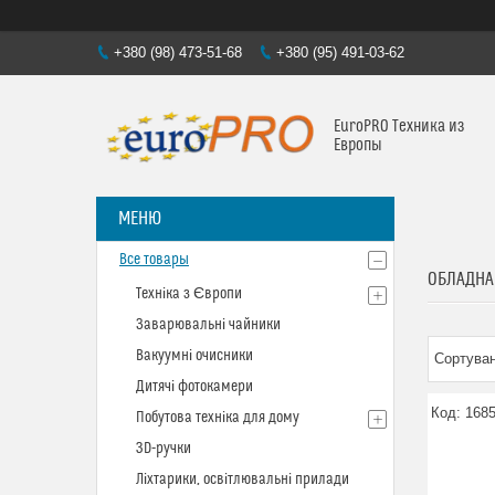
+380 (98) 473-51-68
+380 (95) 491-03-62
EuroPRO Техника из
Европы
Все товары
ОБЛАДНА
Техніка з Європи
Заварювальні чайники
Вакуумні очисники
Дитячі фотокамери
168
Побутова техніка для дому
3D-ручки
Ліхтарики, освітлювальні прилади