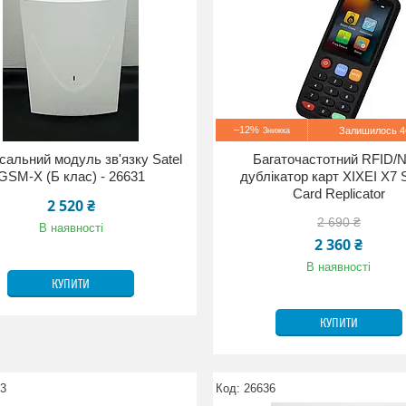
–12%
Залишилось 46
сальний модуль зв'язку Satel
Багаточастотний RFID/
GSM-X (Б клас) - 26631
дублікатор карт XIXEI X7 
Card Replicator
2 520 ₴
2 690 ₴
В наявності
2 360 ₴
В наявності
КУПИТИ
КУПИТИ
53
26636