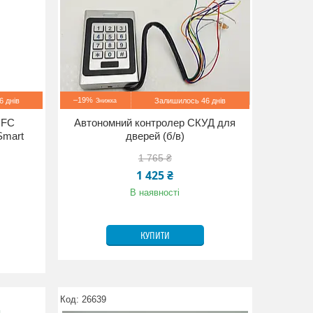
–19%
 днів
Залишилось 46 днів
NFC
Автономний контролер СКУД для
Smart
дверей (б/в)
1 765 ₴
1 425 ₴
В наявності
КУПИТИ
26639