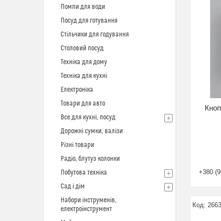
Помпи для води
Посуд для готування
Стільчики для годування
Столовий посуд
Техніка для дому
Техніка для кухні
Електроніка
Товари для авто
Кноп
Все для кухні, посуд
Дорожні сумки, валізи
Різні товари
Радіо, блутуз колонки
+380 (9
Побутова техніка
Сад і дім
Набори інструменів,
266
електроінструмент