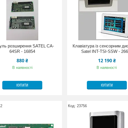
уль розширення SATEL CA-
Клавіатура із сенсорним д
64SR - 16854
Satel INT-TSI-SSW - 26
880 ₴
12 190 ₴
В наявності
В наявності
КУПИТИ
КУПИТИ
12
23756