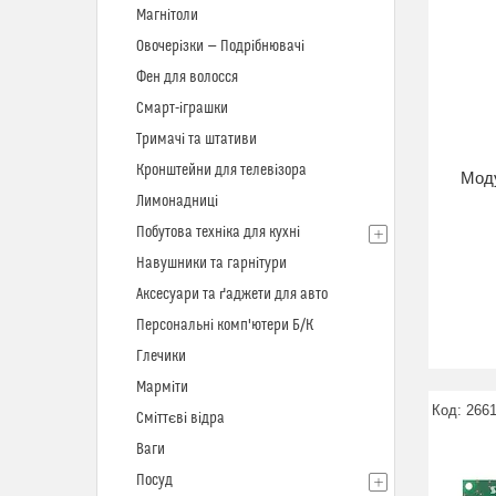
Магнітоли
Овочерізки — Подрібнювачі
Фен для волосся
Смарт-іграшки
Тримачі та штативи
Кронштейни для телевізора
Мод
Лимонадниці
Побутова техніка для кухні
Навушники та гарнітури
Аксесуари та ґаджети для авто
Персональні комп'ютери Б/К
Глечики
Марміти
266
Сміттєві відра
Ваги
Посуд