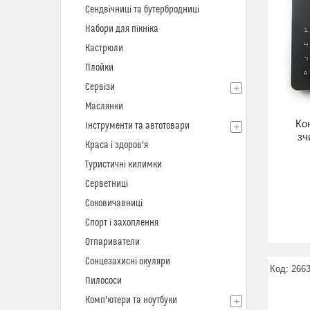
Сендвічниці та бутербродниці
Набори для пікніка
Кастрюли
Плойки
Сервізи
Маслянки
Ко
Інструменти та автотовари
зч
Краса і здоров'я
Туристичні килимки
Серветниці
Соковичавниці
Спорт і захоплення
Отпариватели
Сонцезахисні окуляри
266
Пилососи
Комп'ютери та ноутбуки