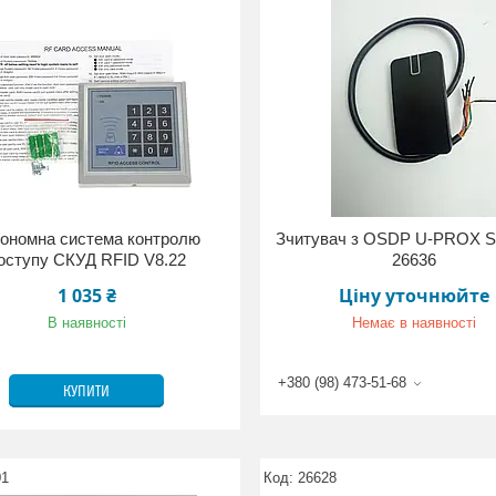
ономна система контролю
Зчитувач з OSDP U-PROX SE
оступу СКУД RFID V8.22
26636
1 035 ₴
Ціну уточнюйте
В наявності
Немає в наявності
+380 (98) 473-51-68
КУПИТИ
01
26628