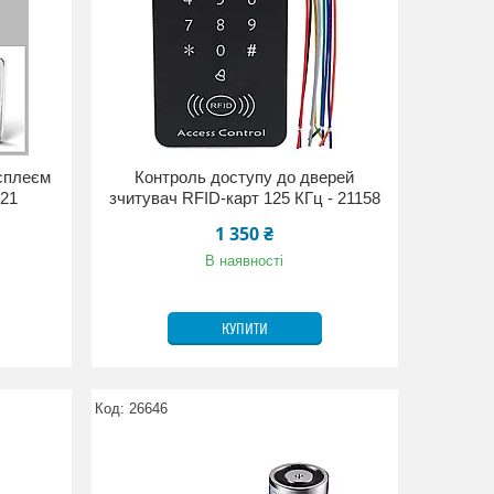
исплеєм
Контроль доступу до дверей
621
зчитувач RFID-карт 125 КГц - 21158
1 350 ₴
В наявності
КУПИТИ
26646