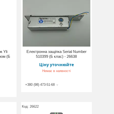
к Yli
Електронна защіпка Serial Number
ром (Б
510399 (Б клас) - 26638
Ціну уточнюйте
Немає в наявності
+380 (98) 473-51-68
26622