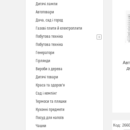
Дитячі лампи
Автотовари
Дача, сад і город
Газові плити й електроплити
Побутова техніка
Побутова техніка
Генератори
Гірлянди
Авт
д
Вироби з дерева
Дитячі товари
Краса та здоров'я
Сад і кемпінг
Термоси та пляшки
Кухонні предмети
Посуд для напоїв
266
Чашки