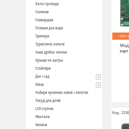
Хатні гірлянди
Склянки
Сковорідки
Пляшки для води
Тримери
–19%
Туристичні лопати
Моду
карт
Інша дрібна техніка
Крыши на шатры
Стайлери
Дім і сад
Ківші
Набори кухонних ножів і лопаток
Посуд для дітей
LED стрічки
233
Мангали
Келихи