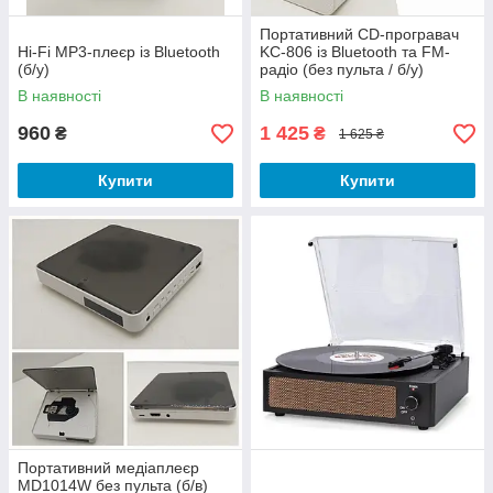
Портативний CD-програвач
Hi-Fi MP3-плеєр із Bluetooth
KC-806 із Bluetooth та FM-
(б/у)
радіо (без пульта / б/у)
В наявності
В наявності
960
1 425
₴
₴
1 625 ₴
Купити
Купити
Портативний медіаплеєр
MD1014W без пульта (б/в)