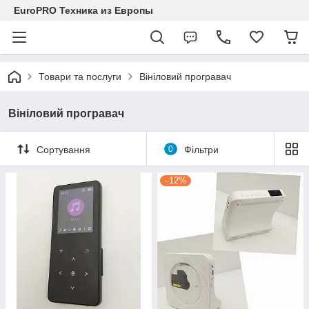
EuroPRO Техника из Европы
Товари та послуги
Вініловий програвач
Вініловий програвач
Сортування
0
Фільтри
–12%