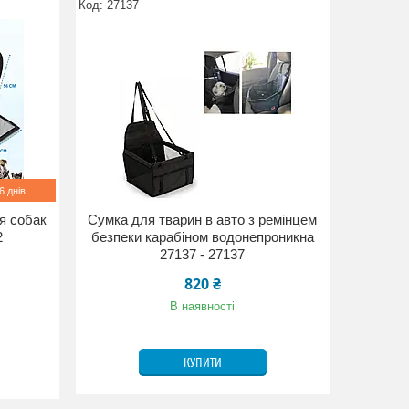
27137
 днів
я собак
Сумка для тварин в авто з ремінцем
2
безпеки карабіном водонепроникна
27137 - 27137
820 ₴
В наявності
КУПИТИ