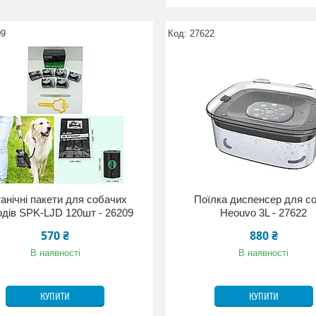
09
27622
анічні пакети для собачих
Поїлка диспенсер для с
одів SPK-LJD 120шт - 26209
Heouvo 3L - 27622
570 ₴
880 ₴
В наявності
В наявності
КУПИТИ
КУПИТИ