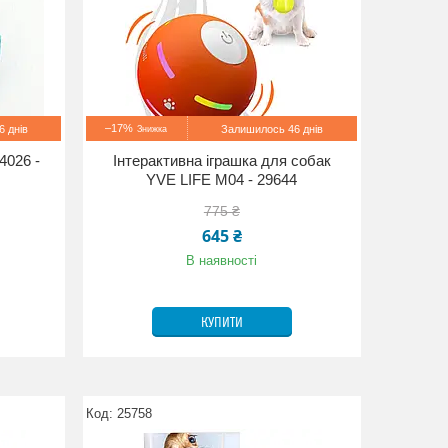
–17%
 днів
Залишилось 46 днів
4026 -
Iнтерактивна іграшка для собак
YVE LIFE M04 - 29644
775 ₴
645 ₴
В наявності
КУПИТИ
25758