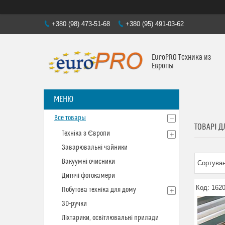
+380 (98) 473-51-68
+380 (95) 491-03-62
EuroPRO Техника из
Европы
Все товары
ТОВАРІ Д
Техніка з Європи
Заварювальні чайники
Вакуумні очисники
Дитячі фотокамери
162
Побутова техніка для дому
3D-ручки
Ліхтарики, освітлювальні прилади