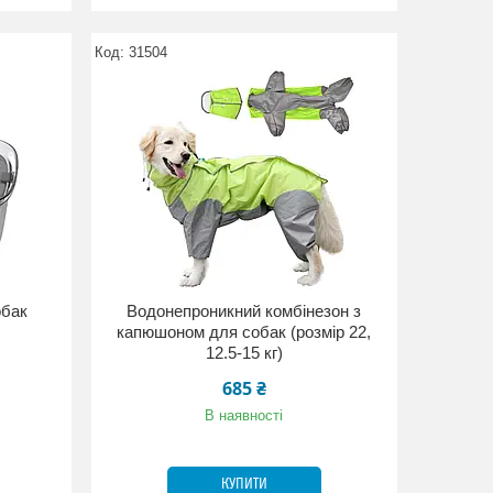
31504
обак
Водонепроникний комбінезон з
капюшоном для собак (розмір 22,
12.5-15 кг)
685 ₴
В наявності
КУПИТИ