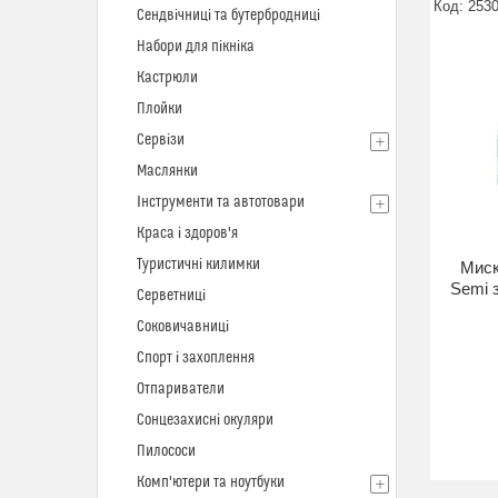
253
Сендвічниці та бутербродниці
Набори для пікніка
Кастрюли
Плойки
Сервізи
Маслянки
Інструменти та автотовари
Краса і здоров'я
Туристичні килимки
Миск
Semi з
Серветниці
Соковичавниці
Спорт і захоплення
Отпариватели
Сонцезахисні окуляри
Пилососи
Комп'ютери та ноутбуки