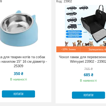
09
23902
–10%
Залишилось 46
а для тварин котів та собак
Чохол гамак для перевезенн
 нахилом 15° 16 см діаметр -
Wimypet 23902 - 2390
25309
765 ₴
350 ₴
685 ₴
В наявності
В наявності
КУПИТИ
КУПИТИ