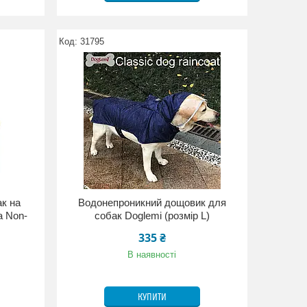
31795
ак на
Водонепроникний дощовик для
a Non-
собак Doglemi (розмір L)
335 ₴
В наявності
КУПИТИ