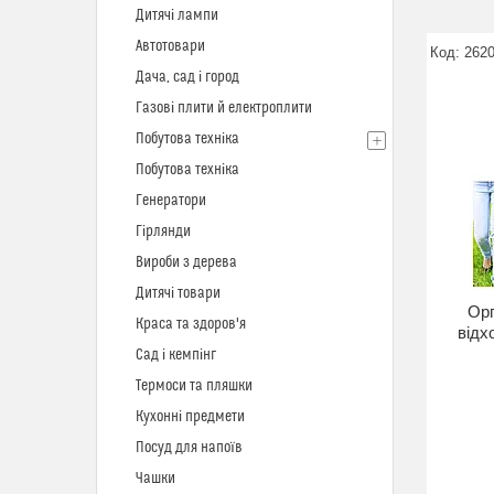
Дитячі лампи
Автотовари
262
Дача, сад і город
Газові плити й електроплити
Побутова техніка
Побутова техніка
Генератори
Гірлянди
Вироби з дерева
Дитячі товари
Орг
Краса та здоров'я
відх
Сад і кемпінг
Термоси та пляшки
Кухонні предмети
Посуд для напоїв
Чашки