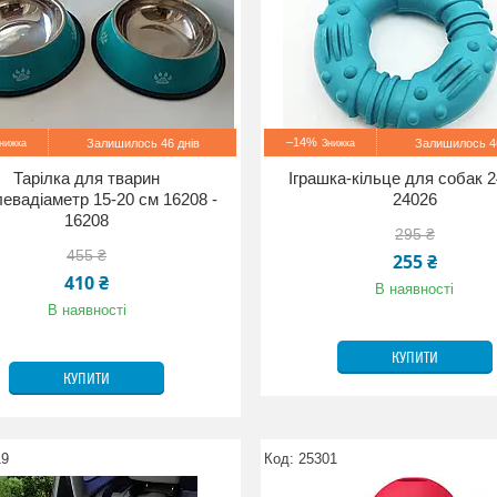
–14%
Залишилось 46 днів
Залишилось 46
Тарілка для тварин
Іграшка-кільце для собак 2
евадіаметр 15-20 см 16208 -
24026
16208
295 ₴
455 ₴
255 ₴
410 ₴
В наявності
В наявності
КУПИТИ
КУПИТИ
19
25301