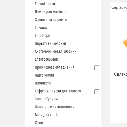
Газові плити
257
Лампи для манікюр
Сантехніка та ремонт
Гамаки
Епілятори
Портативні колонки
Анатомічні моделі людини
Електробритви
Промислове обладнання
Святко
Підсвічники
Планшети
Гофре та праски для волосся
Спорт і Туризм
Кавоварки та кавомолки
Вази для квітів
Фени