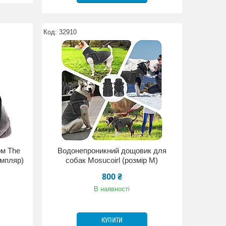
32910
ом The
Водонепроникний дощовик для
емпляр)
собак Mosucoirl (розмір М)
800 ₴
В наявності
КУПИТИ