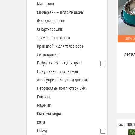
Магнітоли
Овочерізки — Подрібнювачі
Фен для волосся
Смарт-іграшки
Тримачі та штативи
–10%
Кронштейни для телевізора
метал
Лимонадниці
Побутова техніка для кухні
Навушники та гарнітури
Аксесуари та ґаджети для авто
Персональні комп'ютери Б/К
Глечики
Марміти
Сміттєві відра
Ваги
306
Посуд