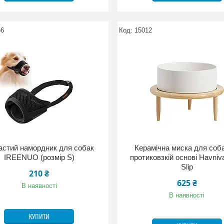
56
15012
астий намордник для собак
Керамічна миска для соб
IREENUO (розмір S)
протиковзкій основі Havniv
Slip
210 ₴
625 ₴
В наявності
В наявності
КУПИТИ