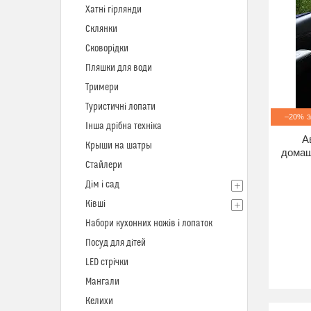
Хатні гірлянди
Склянки
Сковорідки
Пляшки для води
Тримери
Туристичні лопати
–20%
Інша дрібна техніка
А
Крыши на шатры
домаш
Стайлери
Дім і сад
Ківші
Набори кухонних ножів і лопаток
Посуд для дітей
LED стрічки
Мангали
Келихи