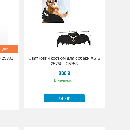
 днів
 25301
Святковий костюм для собаки XS S
25758 - 25758
880 ₴
В наявності
КУПИТИ