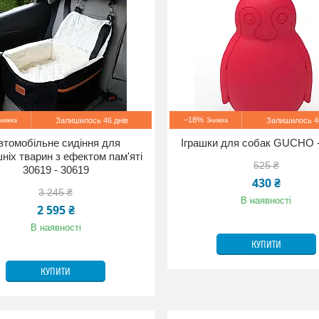
–18%
Залишилось 46 днів
Залишилось 46
втомобільне сидіння для
Іграшки для собак GUCHO -
ніх тварин з ефектом пам'яті
525 ₴
30619 - 30619
430 ₴
3 245 ₴
В наявності
2 595 ₴
В наявності
КУПИТИ
КУПИТИ