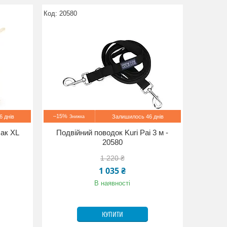
20580
–15%
 днів
Залишилось 46 днів
ак XL
Подвійний поводок Kuri Pai 3 м -
20580
1 220 ₴
1 035 ₴
В наявності
КУПИТИ