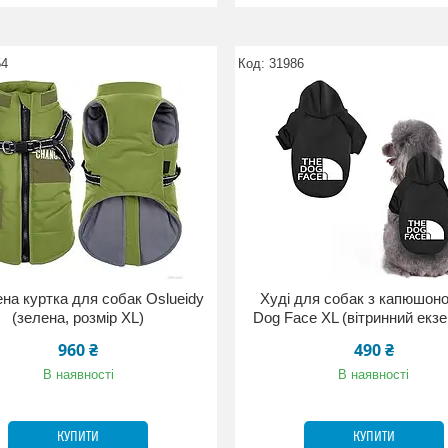
54
31986
на куртка для собак Oslueidy
Худі для собак з капюшон
(зелена, розмір XL)
Dog Face XL (вітринний екз
960 ₴
490 ₴
В наявності
В наявності
КУПИТИ
КУПИТИ