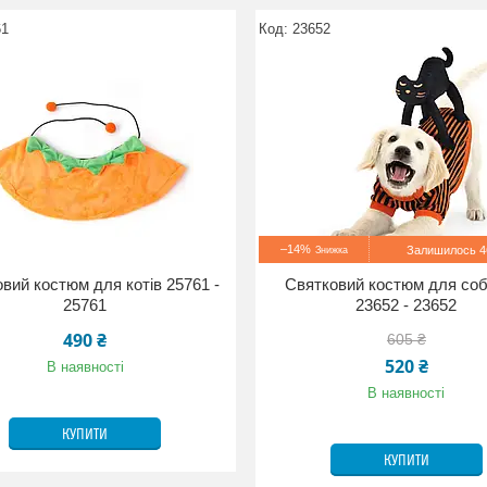
61
23652
–14%
Залишилось 46
вий костюм для котів 25761 -
Святковий костюм для соб
25761
23652 - 23652
490 ₴
605 ₴
520 ₴
В наявності
В наявності
КУПИТИ
КУПИТИ