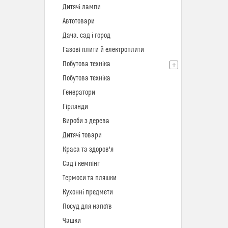
Дитячі лампи
Автотовари
Дача, сад і город
Газові плити й електроплити
Побутова техніка
Побутова техніка
Генератори
Гірлянди
Вироби з дерева
Дитячі товари
Краса та здоров'я
Сад і кемпінг
Термоси та пляшки
Кухонні предмети
Посуд для напоїв
Чашки