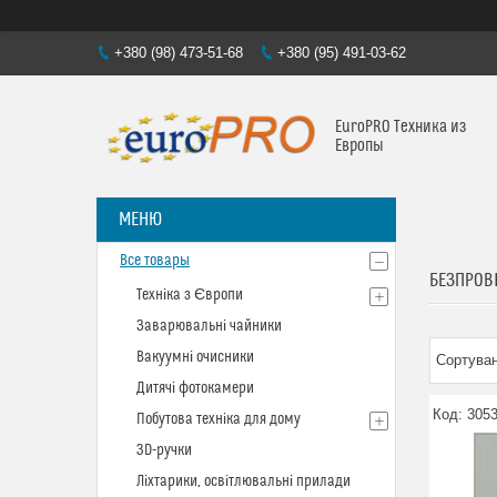
+380 (98) 473-51-68
+380 (95) 491-03-62
EuroPRO Техника из
Европы
Все товары
БЕЗПРОВІ
Техніка з Європи
Заварювальні чайники
Вакуумні очисники
Дитячі фотокамери
305
Побутова техніка для дому
3D-ручки
Ліхтарики, освітлювальні прилади