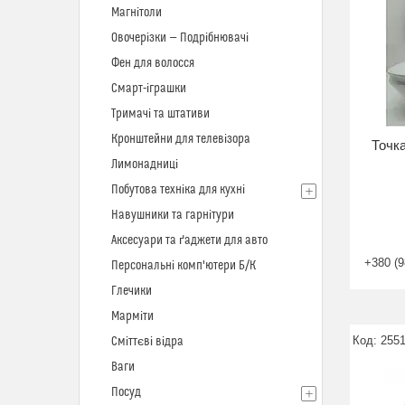
Магнітоли
Овочерізки — Подрібнювачі
Фен для волосся
Смарт-іграшки
Тримачі та штативи
Кронштейни для телевізора
Точк
Лимонадниці
Побутова техніка для кухні
Навушники та гарнітури
Аксесуари та ґаджети для авто
+380 (9
Персональні комп'ютери Б/К
Глечики
Марміти
255
Сміттєві відра
Ваги
Посуд