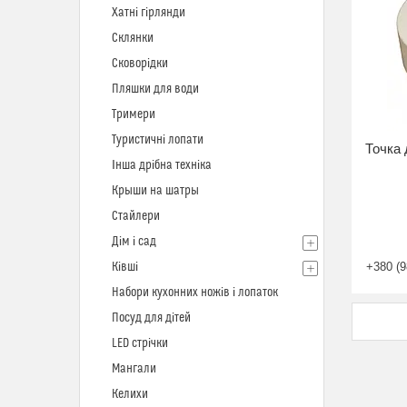
Хатні гірлянди
Склянки
Сковорідки
Пляшки для води
Тримери
Туристичні лопати
Точка 
Інша дрібна техніка
Крыши на шатры
Стайлери
Дім і сад
Ківші
+380 (9
Набори кухонних ножів і лопаток
Посуд для дітей
LED стрічки
Мангали
Келихи