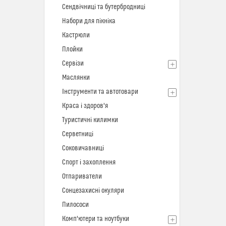
Сендвічниці та бутербродниці
Набори для пікніка
Кастрюли
Плойки
Сервізи
Маслянки
Інструменти та автотовари
Краса і здоров'я
Туристичні килимки
Серветниці
Соковичавниці
Спорт і захоплення
Отпариватели
Сонцезахисні окуляри
Пилососи
Комп'ютери та ноутбуки