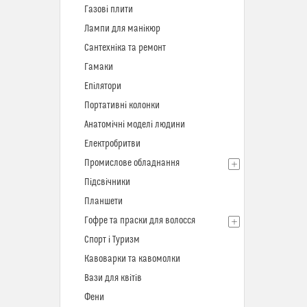
Газові плити
Лампи для манікюр
Сантехніка та ремонт
Гамаки
Епілятори
Портативні колонки
Анатомічні моделі людини
Електробритви
Промислове обладнання
Підсвічники
Планшети
Гофре та праски для волосся
Спорт і Туризм
Кавоварки та кавомолки
Вази для квітів
Фени