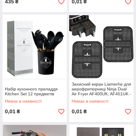
435
0,01
₴
₴
Захисний екран Liamerhe для
Набір кухонного приладдя
аерофритюрниці Ninja Dual
Kitchen Set 12 предметів
Air Fryer AF400UK; AF451UK -
27340
Немає в наявності
Немає в наявності
0,01
0,01
₴
₴