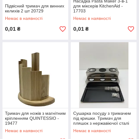
Насадка Pasta Maker 3-в-1
Підвісний тримач для винних
для міксерів KitchenAid -
келихів 2 шт 20729
17703
Немає в наявності
Немає в наявності
0,01
0,01
₴
₴
Тримач для ножів з магнітним
Сушарка посуду з тримачем
кріпленням QUINTESSIO -
під кришки. Тримач для
19477
пляшок з нержавіючої сталі
19255 - 19255
Немає в наявності
Немає в наявності