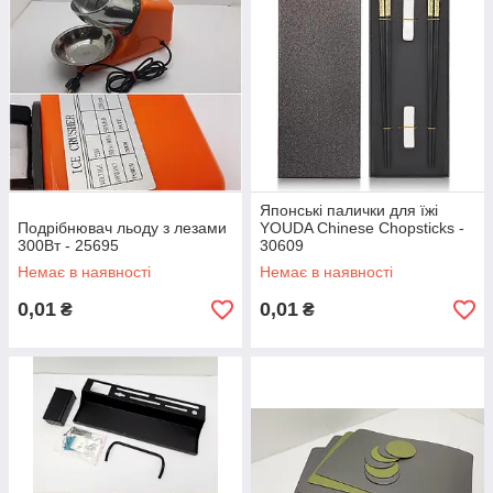
Японські палички для їжі
Подрібнювач льоду з лезами
YOUDA Chinese Chopsticks -
300Вт - 25695
30609
Немає в наявності
Немає в наявності
0,01
0,01
₴
₴