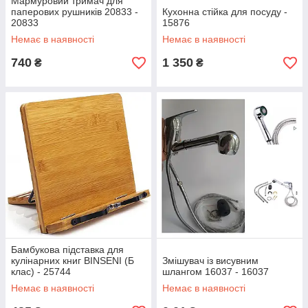
Мармуровий тримач для
паперових рушників 20833 -
Кухонна стійка для посуду -
20833
15876
Немає в наявності
Немає в наявності
740
1 350
₴
₴
Бамбукова підставка для
кулінарних книг BINSENI (Б
Змішувач із висувним
клас) - 25744
шлангом 16037 - 16037
Немає в наявності
Немає в наявності