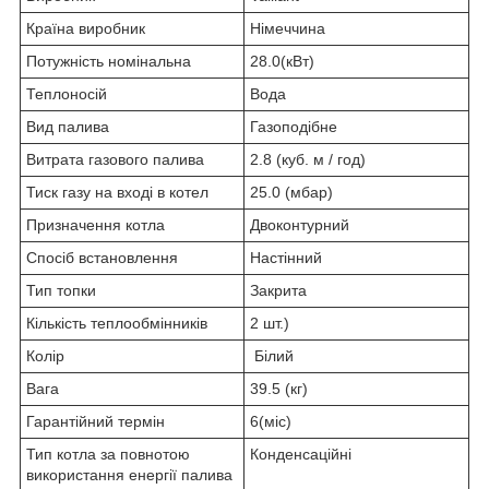
Країна виробник
Німеччина
Потужність номінальна
28.0(кВт)
Теплоносій
Вода
Вид палива
Газоподібне
Витрата газового палива
2.8 (куб. м / год)
Тиск газу на вході в котел
25.0 (мбар)
Призначення котла
Двоконтурний
Спосіб встановлення
Настінний
Тип топки
Закрита
Кількість теплообмінників
2 шт.)
Колір
Білий
Вага
39.5 (кг)
Гарантійний термін
6(міс)
Тип котла за повнотою
Конденсаційні
використання енергії палива