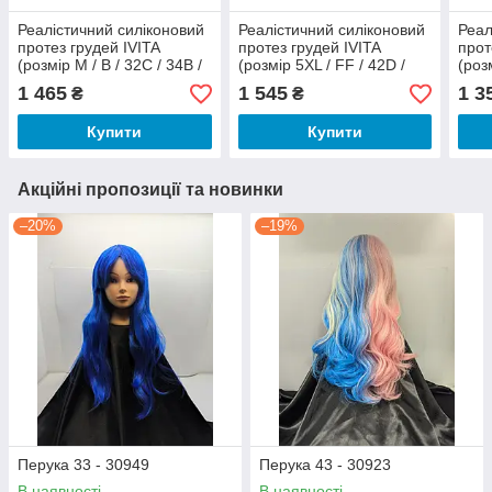
Реалістичний силіконовий
Реалістичний силіконовий
Реал
протез грудей IVITA
протез грудей IVITA
прот
(розмір M / B / 32C / 34B /
(розмір 5XL / FF / 42D /
(розм
36A, 16.5х11.5х4 см)
44D / 46C, 17.5х16.5х4.2
38A,
1 465
1 545
1 3
₴
₴
см)
Купити
Купити
Акційні пропозиції та новинки
–20%
–19%
Перука 33 - 30949
Перука 43 - 30923
В наявності
В наявності