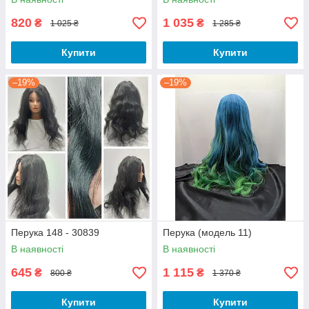
820
1 035
₴
₴
1 025 ₴
1 285 ₴
Купити
Купити
–19%
–19%
Перука 148 - 30839
Перука (модель 11)
В наявності
В наявності
645
1 115
₴
₴
800 ₴
1 370 ₴
Купити
Купити