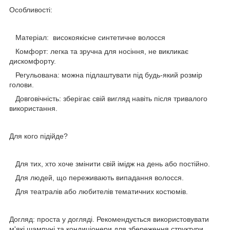
Особливості:
Матеріал: високоякісне синтетичне волосся
Комфорт: легка та зручна для носіння, не викликає
дискомфорту.
Регульована: можна підлаштувати під будь-який розмір
голови.
Довговічність: зберігає свій вигляд навіть після тривалого
використання.
Для кого підійде?
Для тих, хто хоче змінити свій імідж на день або постійно.
Для людей, що переживають випадання волосся.
Для театралів або любителів тематичних костюмів.
Догляд: проста у догляді. Рекомендується використовувати
м'які шампуні та кондиціонери для збереження структури