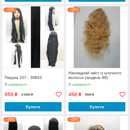
–19%
–18%
Накладний хвіст із штучного
Перука 107 - 30843
волосся (модель 88)
В наявності
В наявності
855
450
₴
₴
1 050 ₴
550 ₴
Купити
Купити
–18%
–18%