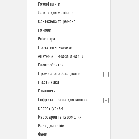
Газові плити
Лампи для манікюр
Сантехніка та ремонт
Гамаки
Епілятори
Портативні колонки
Анатомічні моделі людини
Електробритви
Промислове обладнання
Підсвічники
Планшети
Гофре та праски для волосся
Спорт і Туризм
Кавоварки та кавомолки
Вази для квітів
Фени