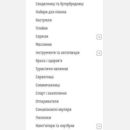
Сендвічниці та бутербродниці
Набори для пікніка
Кастрюли
Плойки
Сервізи
Маслянки
Інструменти та автотовари
Краса і здоров'я
Туристичні килимки
Серветниці
Соковичавниці
Спорт і захоплення
Отпариватели
Сонцезахисні окуляри
Пилососи
Комп'ютери та ноутбуки