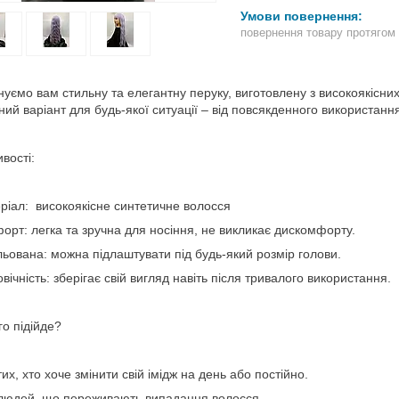
повернення товару протягом
уємо вам стильну та елегантну перуку, виготовлену з високоякісни
ний варіант для будь-якої ситуації – від повсякденного використання
вості:
ал: високоякісне синтетичне волосся
т: легка та зручна для носіння, не викликає дискомфорту.
ована: можна підлаштувати під будь-який розмір голови.
ічність: зберігає свій вигляд навіть після тривалого використання.
го підійде?
х, хто хоче змінити свій імідж на день або постійно.
юдей, що переживають випадання волосся.