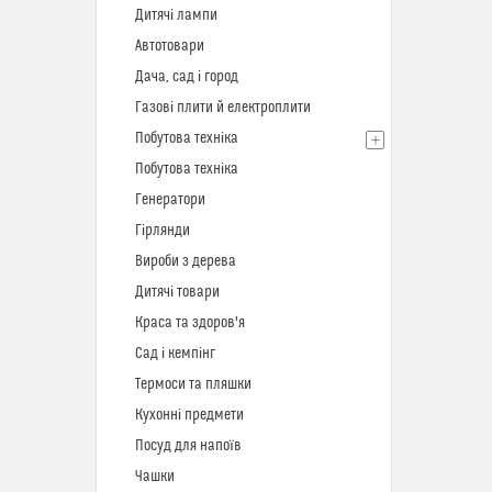
Дитячі лампи
Автотовари
Дача, сад і город
Газові плити й електроплити
Побутова техніка
Побутова техніка
Генератори
Гірлянди
Вироби з дерева
Дитячі товари
Краса та здоров'я
Сад і кемпінг
Термоси та пляшки
Кухонні предмети
Посуд для напоїв
Чашки