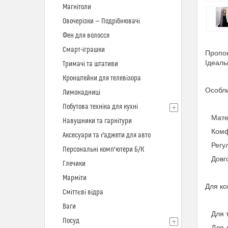
Магнітоли
Овочерізки — Подрібнювачі
Фен для волосся
Смарт-іграшки
Пропон
Ідеаль
Тримачі та штативи
Кронштейни для телевізора
Особли
Лимонадниці
Побутова техніка для кухні
Матері
Навушники та гарнітури
Комфор
Аксесуари та ґаджети для авто
Регуль
Персональні комп'ютери Б/К
Довгов
Глечики
Марміти
Для ко
Сміттєві відра
Ваги
Для ти
Посуд
Для л