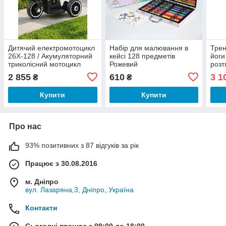
Дитячий електромотоцикл
Набір для малювання в
Трен
26X-128 / Акумуляторний
кейсі 128 предметів
йоги
триколісний мотоцикл
Рожевий
розт
Білий
для 
2 855
610
3 1
₴
₴
по в
180 
Купити
Купити
Про нас
93% позитивних з 87 відгуків за рік
Працює з 30.08.2016
м. Дніпро
вул. Лазаряна,3, Дніпро, Україна
Контакти
Сьогодні працює з 09:00 до 18:00