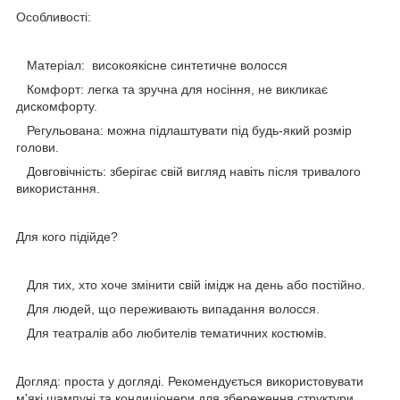
Особливості:
Матеріал: високоякісне синтетичне волосся
Комфорт: легка та зручна для носіння, не викликає
дискомфорту.
Регульована: можна підлаштувати під будь-який розмір
голови.
Довговічність: зберігає свій вигляд навіть після тривалого
використання.
Для кого підійде?
Для тих, хто хоче змінити свій імідж на день або постійно.
Для людей, що переживають випадання волосся.
Для театралів або любителів тематичних костюмів.
Догляд: проста у догляді. Рекомендується використовувати
м'які шампуні та кондиціонери для збереження структури