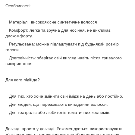
Особливості:
Матеріал: високоякісне синтетичне волосся
Комфорт: легка та зручна для носіння, не викликає
дискомфорту.
Регульована: можна підлаштувати під будь-який розмір
голови.
Довговічність: зберігає свій вигляд навіть після тривалого
використання.
Для кого підійде?
Для тих, хто хоче змінити свій імідж на день або постійно.
Для людей, що переживають випадання волосся.
Для театралів або любителів тематичних костюмів.
Догляд: проста у догляді. Рекомендується використовувати
м'які шампуні та кондиціонери для збереження структури