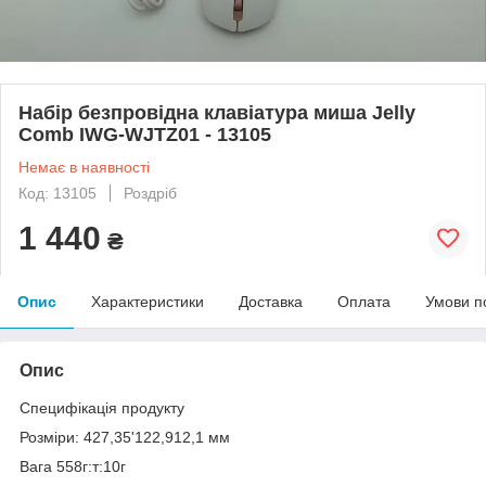
Набір безпровідна клавіатура миша Jelly
Comb IWG-WJTZ01 - 13105
Немає в наявності
Код: 13105
Роздріб
1 440
₴
Опис
Характеристики
Доставка
Оплата
Умови п
Опис
Специфікація продукту
Розміри: 427,35'122,912,1 мм
Вага 558г:т:10г