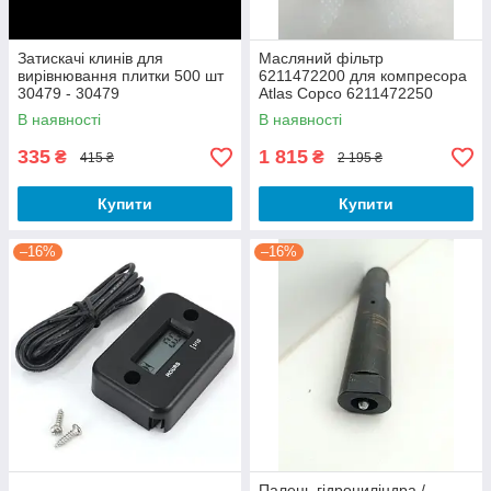
Затискачі клинів для
Масляний фільтр
вирівнювання плитки 500 шт
6211472200 для компресора
30479 - 30479
Atlas Copco 6211472250
В наявності
В наявності
335
1 815
₴
₴
415 ₴
2 195 ₴
Купити
Купити
–16%
–16%
Палець гідроциліндра /