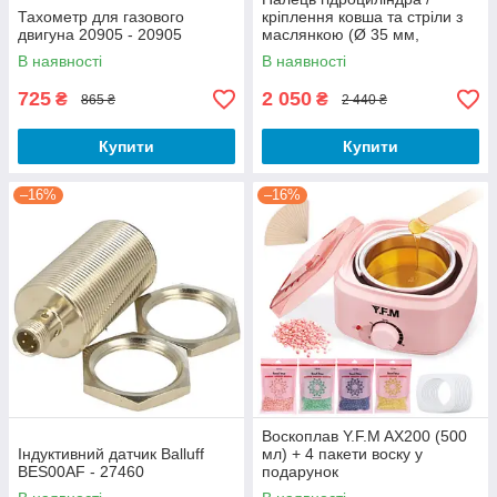
Тахометр для газового
кріплення ковша та стріли з
двигуна 20905 - 20905
маслянкою (Ø 35 мм,
довжина 162 мм)
В наявності
В наявності
725
2 050
₴
₴
865 ₴
2 440 ₴
Купити
Купити
–16%
–16%
Воскоплав Y.F.M AX200 (500
Індуктивний датчик Balluff
мл) + 4 пакети воску у
BES00AF - 27460
подарунок