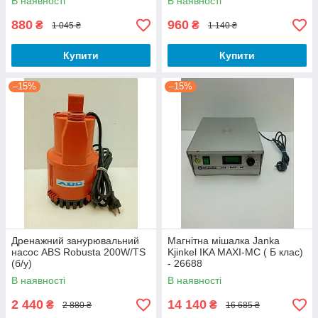
В наявності
В наявності
880
960
₴
₴
1 045 ₴
1 140 ₴
Купити
Купити
–15%
–15%
Дренажний занурювальний
Магнітна мішалка Janka
насос ABS Robusta 200W/TS
Kjinkel IKA MAXI-MC ( Б клас)
(б/у)
- 26688
В наявності
В наявності
2 440
14 140
₴
₴
2 880 ₴
16 685 ₴