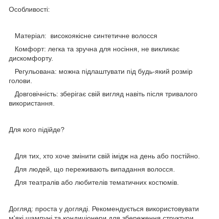
Особливості:
Матеріал: високоякісне синтетичне волосся
Комфорт: легка та зручна для носіння, не викликає
дискомфорту.
Регульована: можна підлаштувати під будь-який розмір
голови.
Довговічність: зберігає свій вигляд навіть після тривалого
використання.
Для кого підійде?
Для тих, хто хоче змінити свій імідж на день або постійно.
Для людей, що переживають випадання волосся.
Для театралів або любителів тематичних костюмів.
Догляд: проста у догляді. Рекомендується використовувати
м'які шампуні та кондиціонери для збереження структури