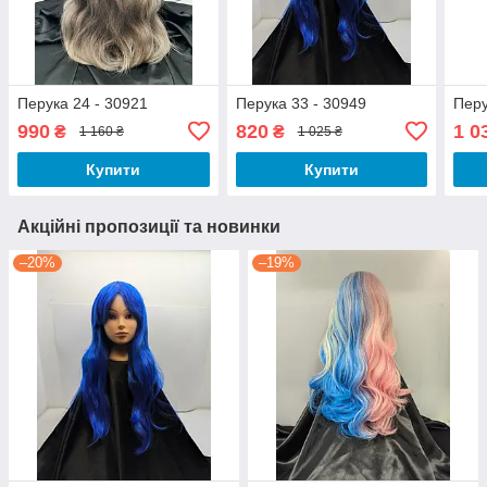
Перука 24 - 30921
Перука 33 - 30949
Перу
990
820
1 0
₴
₴
1 160 ₴
1 025 ₴
Купити
Купити
Акційні пропозиції та новинки
–20%
–19%