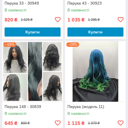
Перука 33 - 30949
Перука 43 - 30923
В наявності
В наявності
820
1 035
₴
₴
1 025 ₴
1 285 ₴
Купити
Купити
–19%
–19%
Перука 148 - 30839
Перука (модель 11)
В наявності
В наявності
645
1 115
₴
₴
800 ₴
1 370 ₴