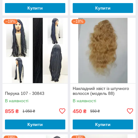
Купити
Купити
–19%
–18%
Накладний хвіст із штучного
Перука 107 - 30843
волосся (модель 88)
В наявності
В наявності
855
450
₴
₴
1 050 ₴
550 ₴
Купити
Купити
–18%
–18%