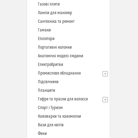
Газові плити
Лампи для манікюр
Сантехніка та ремонт
Гамаки
Епілятори
Портативні колонки
Анатомічні моделі людини
Електробритви
Промислове обладнання
Підсвічники
Планшети
Гофре та праски для волосся
Спорт і Туризм
Кавоварки та кавомолки
Вази для квітів
Фени