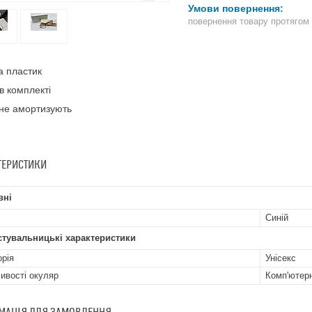
повернення товару протягом
 пластик
в комплекті
не амортизують
ТЕРИСТИКИ
вні
Синій
стувальницькі характеристики
орія
Унісекс
ивості окуляр
Комп'ютерн