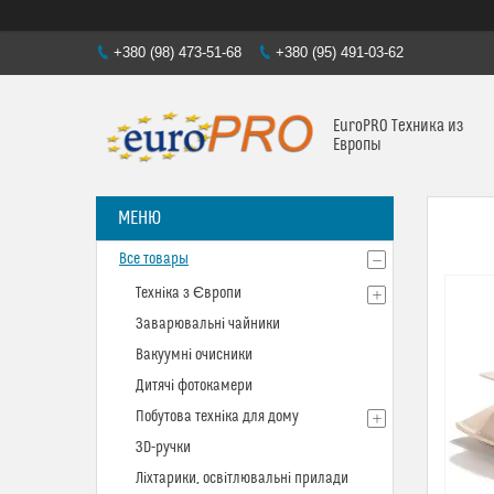
+380 (98) 473-51-68
+380 (95) 491-03-62
EuroPRO Техника из
Европы
Все товары
Техніка з Європи
Заварювальні чайники
Вакуумні очисники
Дитячі фотокамери
Побутова техніка для дому
3D-ручки
Ліхтарики, освітлювальні прилади