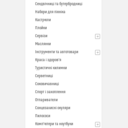
Сендвічниці та бутербродниці
Набори для пікніка
Кастрюли
Плойки
Сервізи
Маслянки
Інструменти та автотовари
Краса і здоров'я
Туристичні килимки
Серветниці
Соковичавниці
Спорт і захоплення
Отпариватели
Сонцезахисні окуляри
Пилососи
Комп'ютери та ноутбуки