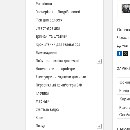
Магнітоли
Овочерізки — Подрібнювачі
Фен для волосся
Смарт-іграшки
Оправа
Тримачі та штативи
Чохол 
Кронштейни для телевізора
Дужки 
Лимонадниці
Побутова техніка для кухні
ХАРАК
Навушники та гарнітури
Аксесуари та ґаджети для авто
Осно
Персональні комп'ютери Б/К
Колір
Глечики
Кори
Марміти
Катег
Сміттєві відра
Особл
Ваги
Посуд