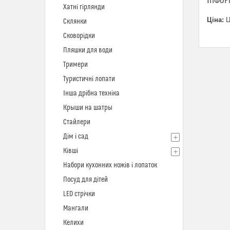
ІНФОР
Хатні гірлянди
Ціна:
Ц
Склянки
Сковорідки
Пляшки для води
Тримери
Туристичні лопати
Інша дрібна техніка
Крыши на шатры
Стайлери
Дім і сад
Ківші
Набори кухонних ножів і лопаток
Посуд для дітей
LED стрічки
Мангали
Келихи