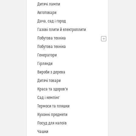
Дитячі лампи
Автотовари
Дача, сад і город
Газові плити й електроплити
Побутова техніка
Побутова техніка
Генератори
Гірлянди
Вироби з дерева
Дитячі товари
Краса та здоров'я
Сад і кемпінг
Термоси та пляшки
Кухонні предмети
Посуд для напоїв
Чашки