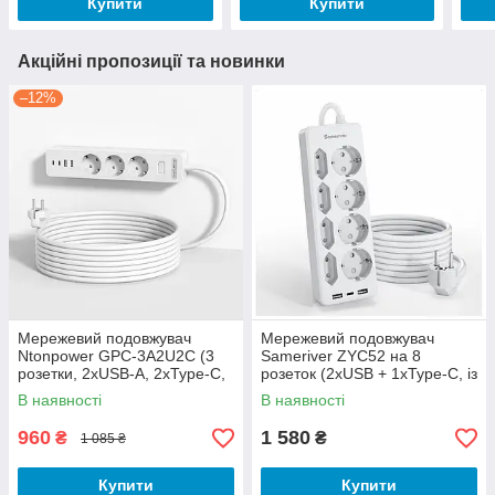
Купити
Купити
Акційні пропозиції та новинки
–12%
Мережевий подовжувач
Мережевий подовжувач
Ntonpower GPC-3A2U2C (3
Sameriver ZYC52 на 8
розетки, 2xUSB-A, 2xType-C,
розеток (2хUSB + 1хType-C, із
1.5 м)
захистом)
В наявності
В наявності
960
1 580
₴
₴
1 085 ₴
Купити
Купити