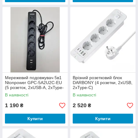
Мережевий подовжувач 5в1
Врізний розетковий блок
Ntonpower GPC-5A2U2C-EU
DARBONY (4 розетки, 2xUSB,
(5 розеток, 2xUSB-A, 2xType-
2xType-C)
C, 1.5 м / б/у)
В наявності
В наявності
1 190
2 520
₴
₴
Купити
Купити