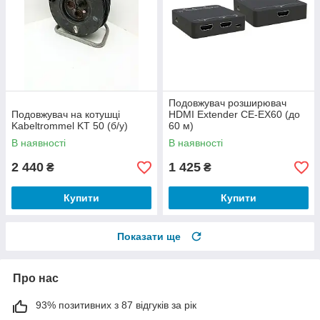
Подовжувач розширювач
Подовжувач на котушці
HDMI Extender CE-EX60 (до
Kabeltrommel KT 50 (б/у)
60 м)
В наявності
В наявності
2 440
1 425
₴
₴
Купити
Купити
Показати ще
Про нас
93% позитивних з 87 відгуків за рік