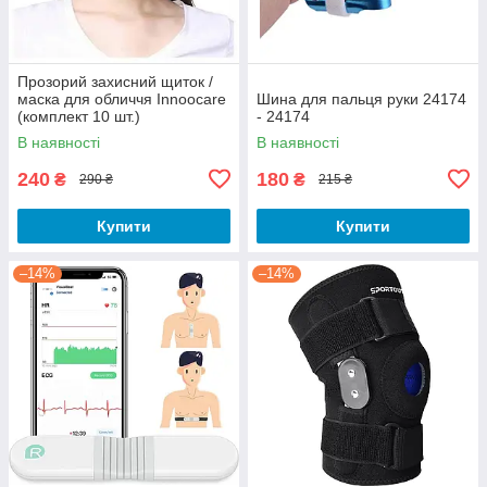
Прозорий захисний щиток /
маска для обличчя Innoocare
Шина для пальця руки 24174
(комплект 10 шт.)
- 24174
В наявності
В наявності
240
180
₴
₴
290 ₴
215 ₴
Купити
Купити
–14%
–14%