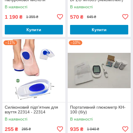
Hyaluron Pen E-150 - 17232
В наявності
В наявності
1 190
570
₴
₴
1 355 ₴
645 ₴
Купити
Купити
–11%
–10%
Силіконовий підп'ятник для
Портативний глюкометр KH-
взуття 22314 - 22314
100 (б/у)
В наявності
В наявності
255
935
₴
₴
285 ₴
1 040 ₴