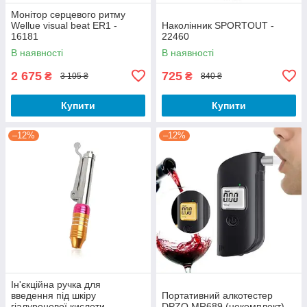
Монітор серцевого ритму
Wellue visual beat ER1 -
Наколінник SPORTOUT -
16181
22460
В наявності
В наявності
2 675
725
₴
₴
3 105 ₴
840 ₴
Купити
Купити
–12%
–12%
Ін'єкційна ручка для
введення під шкіру
Портативний алкотестер
гіалуронової кислоти
DPZO MR689 (некомплект)