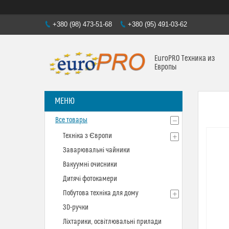
+380 (98) 473-51-68
+380 (95) 491-03-62
EuroPRO Техника из
Европы
Все товары
Техніка з Європи
Заварювальні чайники
Вакуумні очисники
Дитячі фотокамери
Побутова техніка для дому
3D-ручки
Ліхтарики, освітлювальні прилади