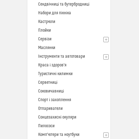
Сендвічниці та бутербродниці
Набори для пікніка
Кастрюли
Плойки
Сервізи
Маслянки
Інструменти та автотовари
Краса і здоров'я
Туристичні килимки
Серветниці
Соковичавниці
Спорт і захоплення
Отпариватели
Сонцезахисні окуляри
Пилососи
Комп'ютери та ноутбуки