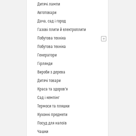
Дитячі лампи
Автотовари
Дача, сад і город
Газові плити й електроплити
Побутова техніка
Побутова техніка
Генератори
Гірлянди
Вироби з дерева
Дитячі товари
Краса та здоров'я
Сад і кемпінг
Термоси та пляшки
Кухонні предмети
Посуд для напоїв
Чашки