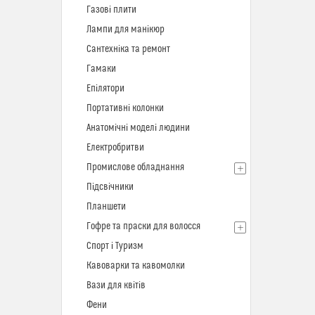
Газові плити
Лампи для манікюр
Сантехніка та ремонт
Гамаки
Епілятори
Портативні колонки
Анатомічні моделі людини
Електробритви
Промислове обладнання
Підсвічники
Планшети
Гофре та праски для волосся
Спорт і Туризм
Кавоварки та кавомолки
Вази для квітів
Фени