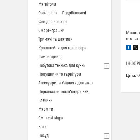
Магнітоли
Овочерізки — Подрібнювачі
Фен для волосся
Смарт-іграшки
Можна 
польот
Тримачі та штативи
Кронштейни для телевізора
Лимонадниці
ІНФОР
Побутова техніка для кухні
Навушники та гарнітури
Ціна:
0
Аксесуари та ґаджети для авто
Персональні комп'ютери Б/К
Глечики
Марміти
Сміттєві відра
Ваги
Посуд