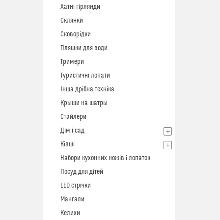
Хатні гірлянди
Склянки
Сковорідки
Пляшки для води
Тримери
Туристичні лопати
Інша дрібна техніка
Крыши на шатры
Стайлери
Дім і сад
Ківші
Набори кухонних ножів і лопаток
Посуд для дітей
LED стрічки
Мангали
Келихи