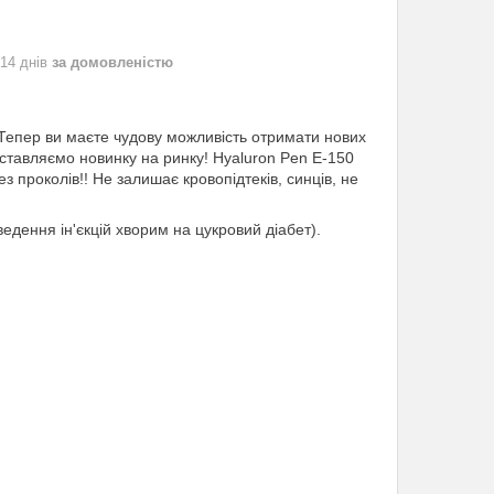
 14 днів
за домовленістю
. Тепер ви маєте чудову можливість отримати нових
едставляємо новинку на ринку! Hyaluron Pen E-150
з проколів!! Не залишає кровопідтеків, синців, не
едення ін'єкцій хворим на цукровий діабет).