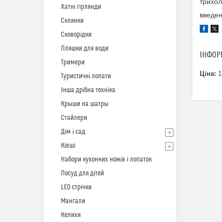
трихоло
Хатні гірлянди
введен
Склянки
Сковорідки
Пляшки для води
ІНФОР
Тримери
Ціна:
1
Туристичні лопати
Інша дрібна техніка
Крыши на шатры
Стайлери
Дім і сад
Ківші
Набори кухонних ножів і лопаток
Посуд для дітей
LED стрічки
Мангали
Келихи