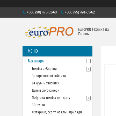
+380 (98) 473-51-68
+380 (95) 491-03-62
EuroPRO Техника из
Европы
Все товары
Техніка з Європи
Заварювальні чайники
Вакуумні очисники
Дитячі фотокамери
Побутова техніка для дому
3D-ручки
Ліхтарики, освітлювальні прилади