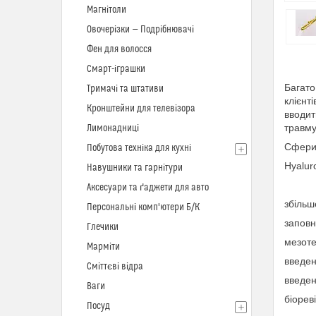
Магнітоли
Овочерізки — Подрібнювачі
Фен для волосся
Смарт-іграшки
Багато
Тримачі та штативи
клієнт
Кронштейни для телевізора
вводит
травму
Лимонадниці
Сфери 
Побутова техніка для кухні
Hyalur
Навушники та гарнітури
Аксесуари та ґаджети для авто
збільш
Персональні комп'ютери Б/К
запов
Глечики
мезоте
Марміти
введен
Сміттєві відра
введен
Ваги
біореві
Посуд