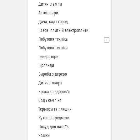
Дитячі лампи
Автотовари
Дача, сад і город
Газові плити й електроплити
Побутова техніка
Побутова техніка
Генератори
Гірлянди
Вироби з дерева
Дитячі товари
Краса та здоров'я
Сад і кемпінг
Термоси та пляшки
Кухонні предмети
Посуд для напоїв
Чашки