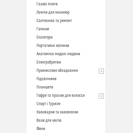
Газові плити
Лампи для манікюр
Сантехніка та ремонт
Гамаки
Епілятори
Портативні колонки
Анатомічні моделі людини
Електробритви
Промислове обладнання
Підсвічники
Планшети
Гофре та праски для волосся
Спорт і Туризм
Кавоварки та кавомолки
Вази для квітів
Фени