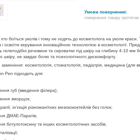
повернення товару протягом
 хто боїться уколів і тому не ходять до косметолога на уколи краси
ів і освоїти керування інноваційною технологією в косметології. Пр
ь гелеподібні речовини та сироватки під шкіру на глибину 4-10 мм бе
є шкіру, не завдає болю та психологічного дискомфорту.
заменіння: косметологія, стоматологія, педіатрія, медицина (для вв
on Pen підходить для:
ення губ (введення філера);
нення зморщок;
рапії, ін'єкція різноманітних мезокококтейлів без голок;
ня ДМАЕ-Паратів;
ня ботулотоксину та інших косметологічних засобів;
талізації;