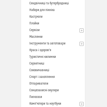
Сендвічниці та бутербродниці
Набори для пікніка
Кастрюли
Плойки
Сервізи
Маслянки
Інструменти та автотовари
Краса і здоров'я
Туристичні килимки
Серветниці
Соковичавниці
Спорт і захоплення
Отпариватели
Сонцезахисні окуляри
Пилососи
Комп'ютери та ноутбуки