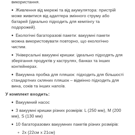
використання.
Живлення від мережі та від акумулятора: пристрій
може живитися від адаптера змінного струму або
батарей (ідеально підходить для кемпінгу та
подорожей).
Екологічні багаторазові пакети: вакуумні пакети
можна використовувати повторно, що екологічно
чистим.
Універсальні вакуумні кришки: ідеально підходять для
зберігання продуктів у каструлях, банках та інших
контейнерах.
Вакуумна пробка для пляшок: підходить для більшості
стандартних скляних пляшок – відмінно підходить для
вина, соків та інших напоїв.
У комплект входить:
Вакуумний насос
3 вакуумні кришки різних розмірів: L (250 мм), M (200
мм), S (130 мм)
10 багаторазових вакуумних пакетів різних розмірів:
2x (22см х 21см)