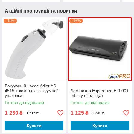
Акційні пропозиції та новинки
–19%
–16%
Вакуумний насос Adler AD
4515 + комплект вакуумної
Ламінатор Esperanza EFL001
упаковки
Infinity (Польща)
Готово до відправки
Готово до відправки
1 230
1 125
₴
₴
1 515 ₴
1 340 ₴
Купити
Купити