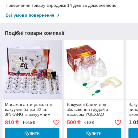
Повернення товару впродовж 14 днів за домовленістю
Всі умови повернення
Подібні товари компанії
Масажні антицелюлітні
Вакуумні банки для
Ваку
вакуумні банки 32 шт
збільшення грудей з
пило
JINKANG із вакуумним
насосом YUEXIAO
віко
насосом
ваку
810
500
1 0
₴
₴
1 015 ₴
610 ₴
пило
Купити
Купити