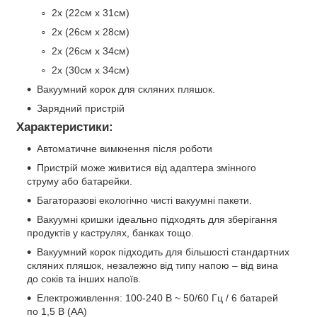
2x (22см х 31см)
2x (26см х 28см)
2x (26см х 34см)
2x (30см х 34см)
Вакуумний корок для скляних пляшок.
Зарядний пристрій
Характеристики:
Автоматичне вимкнення після роботи
Пристрій може живитися від адаптера змінного
струму або батарейки.
Багаторазові екологічно чисті вакуумні пакети.
Вакуумні кришки ідеально підходять для зберігання
продуктів у каструлях, банках тощо.
Вакуумний корок підходить для більшості стандартних
скляних пляшок, незалежно від типу напою – від вина
до соків та інших напоїв.
Електроживлення: 100-240 В ~ 50/60 Гц / 6 батарей
по 1,5 В (АА)