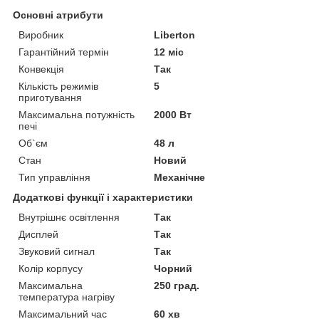
Основні атрибути
Виробник
Liberton
Гарантійний термін
12 міс
Конвекція
Так
Кількість режимів
5
приготування
Максимальна потужність
2000 Вт
печі
Об`єм
48 л
Стан
Новий
Тип управління
Механічне
Додаткові функції і характеристики
Внутрішнє освітлення
Так
Дисплей
Так
Звуковий сигнал
Так
Колір корпусу
Чорний
Максимальна
250 град.
температура нагріву
Максимальний час
60 хв