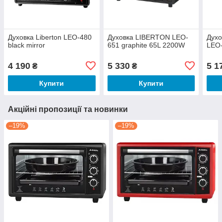
Духовка Liberton LEO-480
Духовка LIBERTON LEO-
Духо
black mirror
651 graphite 65L 2200W
LEO-
4 190
5 330
5 1
₴
₴
Купити
Купити
Акційні пропозиції та новинки
–19%
–19%