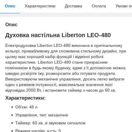
Опис
Характеристики
Доставка
Оплата
Умови п
Опис
Духовка настільна Liberton LEO-480
Електродуховка Liberton LEO-480 виконана в оригінальному
кольорі, привабливому для споживача стильному дизайні, при
цьому має хороший набір функцій і відмінні робочі
характеристики. Liberton LEO-480 стане прекрасним
помічником в будь-якому будинку, адже з її допомогою можна
швидко розігріти їжу, розморозити або готувати продукти.
Використовуючи механічне управління, досить легко вибрати
один з режимів потужності, максимальне значення якої
відповідає 2000 Вт, і встановити таймер з часом до 60 хв.
Характеристики:
Об'єм: 48 л
Управління, тип: механічне
Таймер: 60 хв, зі звуковим сигналом
Режими нагріву, к-сть: 5