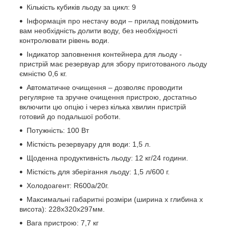
Кількість кубиків льоду за цикл: 9
Інформація про нестачу води – прилад повідомить
вам необхідність долити воду, без необхідності
контролювати рівень води.
Індикатор заповнення контейнера для льоду -
пристрій має резервуар для збору приготованого льоду
ємністю 0,6 кг.
Автоматичне очищення – дозволяє проводити
регулярне та зручне очищення пристрою, достатньо
включити цю опцію і через кілька хвилин пристрій
готовий до подальшої роботи.
Потужність: 100 Вт
Місткість резервуару для води: 1,5 л.
Щоденна продуктивність льоду: 12 кг/24 години.
Місткість для зберігання льоду: 1,5 л/600 г.
Холодоагент: R600a/20г.
Максимальні габаритні розміри (ширина х глибина х
висота): 228х320х297мм.
Вага пристрою: 7,7 кг