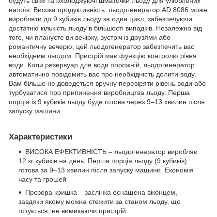
будуть свіжі та охолоджуючі шматочки льоду для улюблених
напоїв. Висока продуктивність: льодогенератор AD 8086 може
виробляти до 9 кубиків льоду за один цикл, забезпечуючи
достатню кількість льоду в більшості випадків. Незалежно від
того, чи плануєте ви вечірку, зустріч із друзями або
романтичну вечерю, цей льодогенератор забезпечить вас
необхідним льодом. Пристрій має функцію контролю рівня
води. Коли резервуар для води порожній, льодогенератор
автоматично повідомить вас про необхідність долити воду.
Вам більше не доведеться вручну перевіряти рівень води або
турбуватися про припинення виробництва льоду. Перша
порція із 9 кубиків льоду буде готова через 9–13 хвилин після
запуску машини.
Характеристики
ВИСОКА ЕФЕКТИВНІСТЬ – льодогенератор виробляє
12 кг кубиків на день. Перша порція льоду (9 кубиків)
готова за 9–13 хвилин після запуску машини. Економія
часу та грошей
Прозора кришка – заслінка оснащена віконцем,
завдяки якому можна стежити за станом льоду, що
готується, не вимикаючи пристрій.