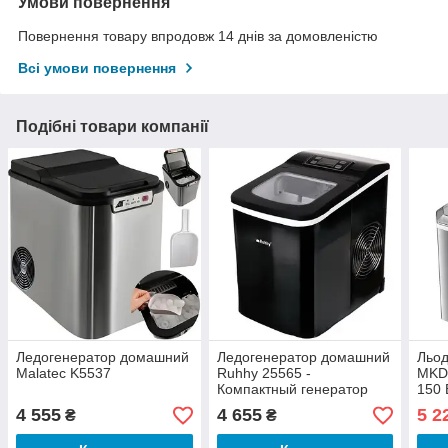
Умови повернення
Повернення товару впродовж 14 днів за домовленістю
Всі умови повернення
Подібні товари компанії
Ледогенератор домашний
Ледогенератор домашний
Льо
Malatec K5537
Ruhhy 25565 -
MKD-
Компактный генератор
150 
льда.
куби
4 555
4 655
5 2
₴
₴